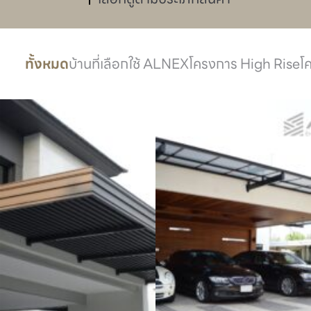
ทั้งหมด
บ้านที่เลือกใช้ ALNEX
โครงการ High Rise
โ