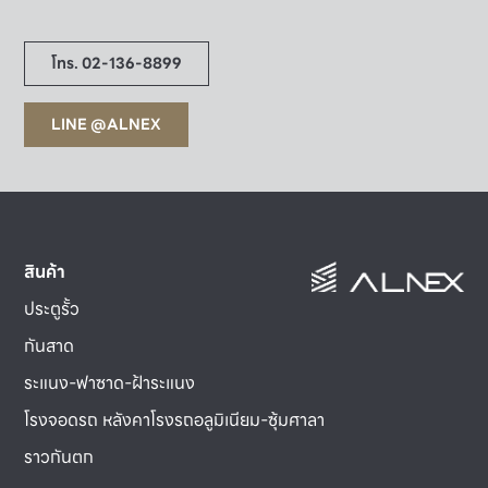
โทร. 02-136-8899
LINE @ALNEX
สินค้า
ประตูรั้ว
กันสาด
ระแนง-ฟาซาด-ฝ้าระแนง
โรงจอดรถ หลังคาโรงรถอลูมิเนียม-ซุ้มศาลา
ราวกันตก