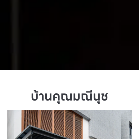
บ้านคุณมณีนุช