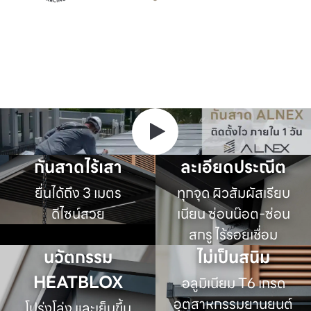
กันสาดไร้เสา
ละเอียดประณีต
ยื่นได้ถึง 3 เมตร
ทุกจุด ผิวสัมผัสเรียบ
ดีไซน์สวย
เนียน ซ่อนน๊อต-ซ่อน
สกรู ไร้รอยเชื่อม
นวัตกรรม
ไม่เป็นสนิม
HEATBLOX
อลูมิเนียม T6 เกรด
อุตสาหกรรมยานยนต์
โปร่งโล่ง และเย็นขึ้น