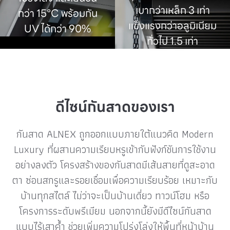
เบากว่าเหล็ก 3 เท่า
กว่า 15°C พร้อมกัน
แข็งแรงกว่าอลูมิเนียม
UV ได้กว่า 90%
ทั่วไป 1.5 เท่า
ดีไซน์กันสาดของเรา
กันสาด ALNEX ถูกออกแบบภายใต้แนวคิด Modern
Luxury ที่ผสานความเรียบหรูเข้ากับฟังก์ชันการใช้งาน
อย่างลงตัว โครงสร้างของกันสาดมีเส้นสายที่ดูสะอาด
ตา ซ่อนสกรูและรอยเชื่อมเพื่อความเรียบร้อย เหมาะกับ
บ้านทุกสไตล์ ไม่ว่าจะเป็นบ้านเดี่ยว ทาวน์โฮม หรือ
โครงการระดับพรีเมียม นอกจากนี้ยังมีดีไซน์กันสาด
แบบไร้เสาค้ำ ช่วยเพิ่มความโปร่งโล่งให้พื้นที่หน้าบ้าน