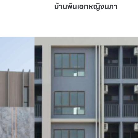
บ้านพันเอกหญิงนภา