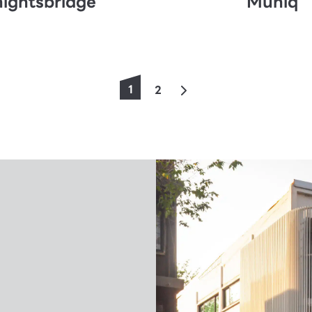
ightsbridge
Muniq
1
2