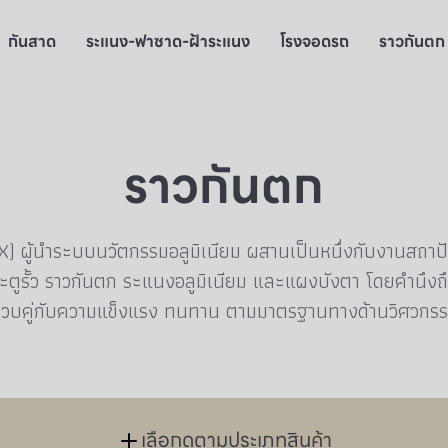
กันสาด
ระแนง-ฟาซาด-ฝ้าระแนง
โรงจอดรถ
ราวกันตก
ราวกันตก
EX) ผู้นำระบบนวัตกรรมอลูมิเนียม ผสานเป็นหนึ่งกับงานสถา
ตูรั้ว ราวกันตก ระแนงอลูมิเนียม และแผงบังตา โดยคำนึ
วบคู่กับความแข็งแรง ทนทาน ตามมาตรฐานทางด้านวิศวกร
เลือกดูตามประเภทสินค้า