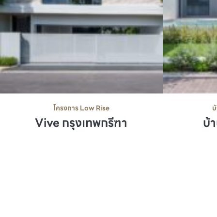
โครงการ Low Rise
บ
Vive กรุงเทพกรีฑา
บ้