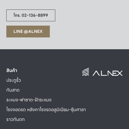
โทร. 02-136-8899
LINE @ALNEX
สินค้า
ประตูรั้ว
กันสาด
ระแนง-ฟาซาด-ฝ้าระแนง
โรงจอดรถ หลังคาโรงรถอลูมิเนียม-ซุ้มศาลา
ราวกันตก