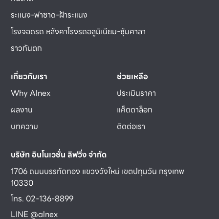
ระแนง-ฟาซาด-ฝ้าระแนง
โรงจอดรถ หลังคาโรงรถอลูมิเนียม-ซุ้มศาลา
ราวกันตก
เกี่ยวกับเรา
ช่วยเหลือ
Why Alnex
ประเมินราคา
ผลงาน
แค็ตตาล็อก
บทความ
ติดต่อเรา
บริษัท อินโนเวชั่น ลิฟวิ่ง จำกัด
1706 ถนนบรรทัดทอง แขวงวังใหม่ เขตปทุมวัน กรุงเทพ
10330
โทร. 02-136-8899
LINE @alnex