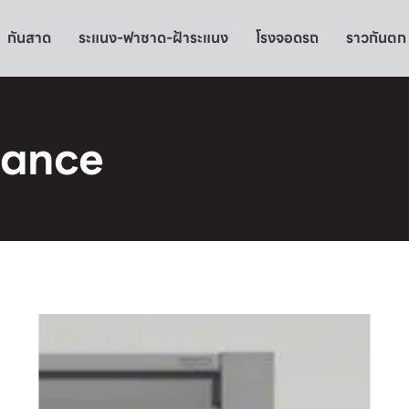
กันสาด
ระแนง-ฟาซาด-ฝ้าระแนง
โรงจอดรถ
ราวกันตก
gance