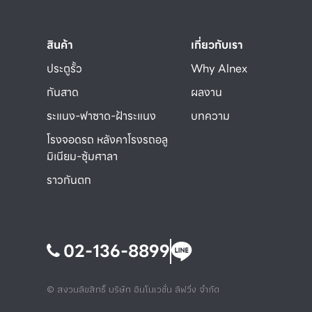
สินค้า
เกี่ยวกับเรา
ประตูรั้ว
Why Alnex
กันสาด
ผลงาน
ระแนง-ฟาซาด-ฝ้าระแนง
บทความ
โรงจอดรถ หลังคาโรงรถอลู
มิเนียม-ซุ้มศาลา
ราวกันตก
02-136-8899
© สงวนลิขสิทธิ์ บริษัท อินโนเวชั่น ลิฟวิ่ง จำกัด