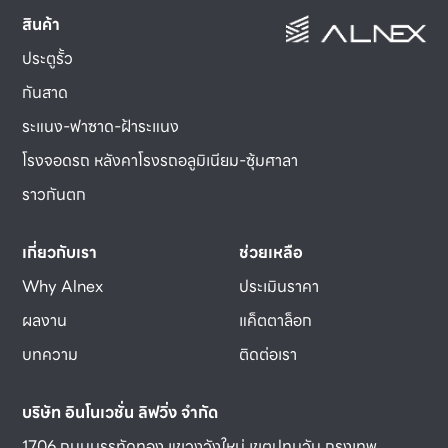
สินค้า
ประตูรั้ว
กันสาด
ระแนง-ฟาซาด-ฝ้าระแนง
โรงจอดรถ หลังคาโรงรถอลูมิเนียม-ซุ้มศาลา
ราวกันตก
เกี่ยวกับเรา
ช่วยเหลือ
Why Alnex
ประเมินราคา
ผลงาน
แค็ตตาล็อก
บทความ
ติดต่อเรา
บริษัท อินโนเวชั่น ลิฟวิ่ง จำกัด
1706 ถนนบรรทัดทอง แขวงวังใหม่ เขตปทุมวัน กรุงเทพ