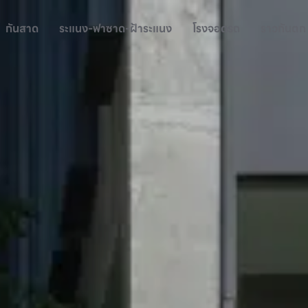
กันสาด
ระแนง-ฟาซาด-ฝ้าระแนง
โรงจอดรถ
ราวกันตก