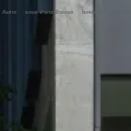
กันสาด
ระแนง-ฟาซาด-ฝ้าระแนง
โรงจอดรถ
ราวกันตก