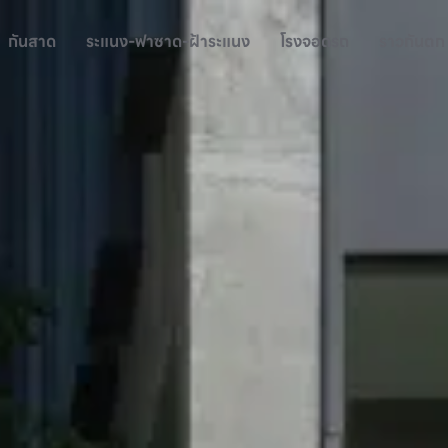
กันสาด
ระแนง-ฟาซาด-ฝ้าระแนง
โรงจอดรถ
ราวกันตก