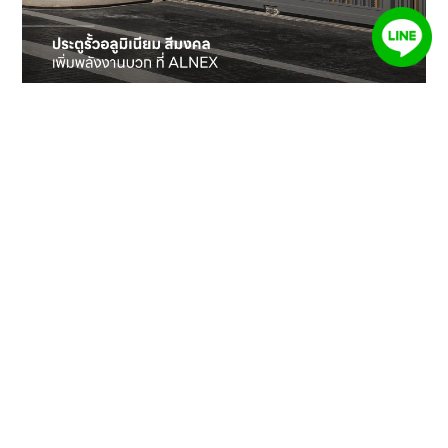
เมื่อสีมงคลสามารถส่งผลต่อพลังงานรอบตัวบ้าน การ
เลือก
ประตูรั้วอลูมิเนียม
จาก ALNEX จึงตอบโจทย์ได้ทั้ง
ด้านฟังก์ชัน ความงาม และศาสตร์ฮวงจุ้ย เพราะ
ALNEX ไม่ได้มีดีแค่เรื่องวัสดุคุณภาพสูงและดีไซน์โม
เดิร์นเท่านั้น แต่ยังมีเฉดสีให้เลือกหลากหลาย
ครอบคลุมโทนสีมงคลตามหลักธาตุทั้ง 5 ได้แก่ ไม้ ไฟ
ดิน ทอง และน้ำ
ALNEX ใช้ระบบการเคลือบสี PowderTech ที่ทำให้สี
ติดทนนาน ไม่ซีด ไม่ลอกง่าย และมีเทคโนโลยีการ