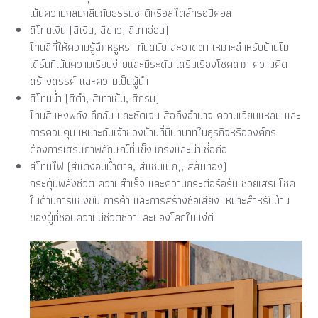
เน้นความกลมกลืนกับธรรมชาติหรือสไตล์ทรอปิคอล
สีโทนเงิน (สีเงิน, สีขาว, สีเทาอ่อน)
โทนสีที่ให้ความรู้สึกหรูหรา ทันสมัย สะอาดตา เหมาะสำหรับบ้านโม
เดิร์นที่เน้นความเรียบง่ายและมีระดับ เสริมเรื่องโชคลาภ ความคิด
สร้างสรรค์ และความเป็นผู้นำ
สีโทนน้ำ (สีดำ, สีเทาเข้ม, สีกรม)
โทนสีแห่งพลัง ลึกลับ และชัดเจน สื่อถึงอำนาจ ความเฉียบแหลม และ
การควบคุม เหมาะกับเจ้าของบ้านที่มีบทบาทในธุรกิจหรือองค์กร
ต้องการเสริมภาพลักษณ์ที่แข็งแกร่งและน่าเชื่อถือ
สีโทนไฟ (สีแดงอมน้ำตาล, สีแชมเปญ, สีส้มทอง)
กระตุ้นพลังชีวิต ความสำเร็จ และความกระตือรือร้น ช่วยเสริมโชค
ในด้านการแข่งขัน การค้า และการสร้างชื่อเสียง เหมาะสำหรับบ้าน
ของผู้ที่ชอบความมีชีวิตชีวาและมองโลกในแง่ดี