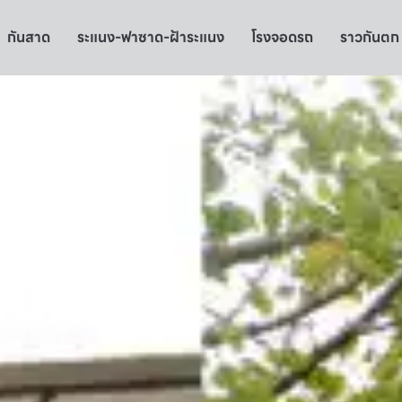
กันสาด
ระแนง-ฟาซาด-ฝ้าระแนง
โรงจอดรถ
ราวกันตก