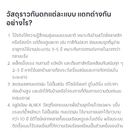
วัสดุราวกันตกแต่ละแบบ แตกต่างกัน
อย่างไร?
ไม้จริงให้ความรู้สึกอบอุ่นแบบธรรมชาติ เหมาะกับบ้านสไตล์คลาสสิก
หรือรีสอร์ต แต่ต้องดูแลมาก เช่น ทาสีกันปลวก ซ่อมแซมจุดที่ผุง่าย
อายุการใช้งานประมาณ 3–5 ปี เหมาะกับการตกแต่งภายในมากกว่า
กลางแจ้ง
เหล็กแข็งแรง ทนทานดี แต่หนัก และต้องทาสีหรือเคลือบกันสนิมทุก ๆ
2–3 ปี หากใช้นอกบ้านอาจต้องระวังเรื่องสนิมและการกัดกร่อนใน
ระยะยาว
สแตนเลสทนแดดฝน ไม่เป็นสนิม ดีไซน์เรียบเท่ ดูโมเดิร์น แต่ราคา
ค่อนข้างสูง และมักใช้กับบ้านหรือโครงการที่ต้องการความดิบเท่แบบ
industrial
อลูมิเนียม ALNEX วัสดุที่ออกแบบมาเพื่อบ้านยุคใหม่โดยเฉพาะ แข็ง
แรงแต่น้ำหนักเบา ไม่เป็นสนิม ทนแดดฝน ใช้งานภายนอกได้ยาวนาน
กว่า 10 ปี มีดีไซน์หลากหลายทั้งแบบเรียบหรูและโมเดิร์น พร้อมระบบ
ติดตั้งแบบไร้รอยเชื่อมที่ให้ความเรียบร้อยเหมือนเป็นส่วนหนึ่งของบ้าน