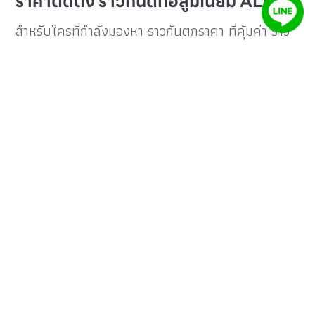
ราคาติดตั้ง ราวกันตกอลูมิเนียม ALNEX
สำหรับใครที่กำลังมองหา ราวกันตกราคา ที่คุ้มค่า ราว
กันตกอลูมิเนียมจาก ALNEX มีราคาเริ่มต้นประมาณ
9,000–12,000
บาท/ตารางเมตร โดยราคาจะขึ้นกับ
รูปแบบ ความยาว และดีไซน์ที่เลือก รวมทั้งค่าติดตั้ง
โดยทีมช่างมืออาชีพ พร้อมบริการวัดหน้างานและ
ออกแบบเฉพาะบ้านคุณ
ตัวอย่างผลงานจริงราวกันตกอลูมิเนียม