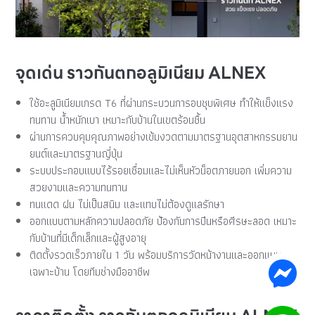
จุดเด่น ราวกันตกอลูมิเนียม ALNEX
ใช้อะลูมิเนียมเกรด T6 ที่ผ่านกระบวนการอบชุบพิเศษ ทำให้แข็งแรง
ทนทาน น้ำหนักเบา เหมาะกับบ้านในเขตร้อนชื้น
ผ่านการควบคุมคุณภาพอย่างเข้มงวดตามมาตรฐานอุตสาหกรรมยาน
ยนต์และมาตรฐานญี่ปุ่น
ระบบประกอบแบบไร้รอยเชื่อมและไม่เห็นหัวน็อตภายนอก เพิ่มความ
สวยงามและความทนทาน
ทนแดด ฝน ไม่เป็นสนิม และแทบไม่ต้องดูแลรักษา
ออกแบบตามหลักความปลอดภัย ป้องกันการปีนหรือศีรษะลอด เหมาะ
กับบ้านที่มีเด็กเล็กและผู้สูงอายุ
ติดตั้งรวดเร็วภายใน 1 วัน พร้อมบริการวัดหน้างานและออกแบบ
เฉพาะบ้าน โดยทีมช่างมืออาชีพ