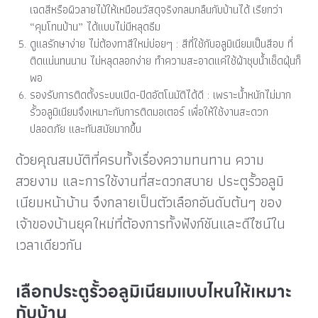
เฉดสีหรือผิวลายไม้ให้เหมือนวัสดุจริงกลมกลืนกับบ้านได้ เรียกว่า
“คุมโทนบ้าน” ได้แบบไม่มีหลุดธีม
ดูแลรักษาง่าย ไม่ต้องทาสีใหม่บ่อยๆ : สีที่ใช้กับอลูมิเนียมเป็นสีอบ ที่
ติดแน่นทนนาน ไม่หลุดลอกง่าย ทำความสะอาดแค่ใช้ผ้าชุบน้ำเช็ดฝุ่นก็
พอ
รองรับการติดตั้งระบบเปิด-ปิดอัตโนมัติได้ดี : เพราะน้ำหนักไม่มาก
รั้วอลูมิเนียมจึงเหมาะกับการติดมอเตอร์ เพื่อให้ใช้งานสะดวก
ปลอดภัย และทันสมัยมากขึ้น
ด้วยคุณสมบัติที่ครบทั้งเรื่องความทนทาน ความ
สวยงาม และการใช้งานที่สะดวกสบาย ประตูรั้วอลูมิ
เนียมหน้าบ้าน จึงกลายเป็นตัวเลือกอันดับต้นๆ ของ
เจ้าของบ้านยุคใหม่ที่ต้องการทั้งฟังก์ชันและดีไซน์ใน
เวลาเดียวกัน
เลือกประตูรั้วอลูมิเนียมแบบไหนให้เหมาะ
กับบ้าน