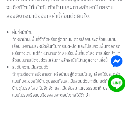
จนถึงดีไซน์ที่เข้ากับตัวบ้านและภาพลักษณ์โดยรวม
ลองพิจารณาปัจจัยเหล่านี้ก่อนตัดสินใจ:
พื้นที่หน้าบ้าน
ถ้าหน้าบ้านมีพื้นที่จำกัดหรืออยู่ติดถนน ควรเลือกประตูรั้วแบบบาน
เลื่อน เพราะประหยัดพื้นที่ในการเปิด-ปิด และไม่รบกวนพื้นที่จอดรถ
หรือทางเดิน แต่ถ้าหน้าบ้านกว้าง หรือมีพื้นที่เปิดโล่ง การเลือกประตู
รั้วแบบบานเปิดจะช่วยเสริมภาพลักษณ์ให้บ้านดูสง่างามยิ่งขึ้น
ระดับความเป็นส่วนตัว
ถ้าคุณต้องการบังสายตา หรือบ้านอยู่ติดถนนใหญ่ เลือกใช้ประตูรั้ว
แบบทึบจะช่วยให้บ้านดูปลอดภัยและเป็นส่วนตัวมากขึ้น แต่ถ้าอยากให้
บ้านดูโปร่ง โล่ง ไม่อึดอัด และเปิดรับลม แสงธรรมชาติ ประตูรั้ว
แบบโปร่งหรือแบบมีช่องลมจะตอบโจทย์ได้ดีกว่า
สไตล์ของบ้าน
บ้านโมเดิร์น มักเข้ากับประตูรั้วแนวเส้นตรง เรียบเท่ สีโทนดำ เทา
หรือแชมเปญ บ้านทรอปิคอลอาจเหมาะกับโทนอบอุ่นหรือลายไม้ การ
เลือกวัสดุและสีสันของประตูรั้วให้กลมกลืนกับสไตล์บ้าน จะช่วยยก
ระดับภาพลักษณ์โดยรวมให้ดูพรีเมียมแบบไม่ต้องพยายาม