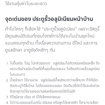
ใช้งานคุ้มค่าในระยะยาว
จุดเด่นของ ประตูรั้วอลูมิเนียมหน้าบ้าน
ทำไมใครๆ ก็เลือกใช้ “ประตูรั้วอลูมิเนียม” เพราะวัสดุนี้
มีคุณสมบัติเด่นที่ตอบโจทย์การใช้งานในบ้านยุคใหม่
แบบครบทุกด้าน ทั้งเรื่องความทนทาน ดีไซน์ และการ
ดูแลรักษา มาดูข้อดีหลักๆ กัน:
ไม่ขึ้นสนิม ไม่ผุ ไม่กลัวฝนแดด : อลูมิเนียมไม่เกิดสนิมเหมือนเหล็ก จึง
เหมาะกับบ้านเมืองไทยที่มีทั้งฝนทั้งแดดแรง ไม่ต้องกังวลเรื่องผุกร่อน
ในระยะยาว
น้ำหนักเบา ใช้งานง่าย : อลูมิเนียมมีน้ำหนักเบากว่าเหล็กมาก ทำให้เปิด-
ปิดประตูได้ลื่นไหล ไม่ต้องออกแรงเยอะ มือเดียวก็เปิดได้และยังช่วย
ยืดอายุการใช้งานของบานพับหรือมอเตอร์อัตโนมัติ
ดีไซน์สวย เรียบ เท่ มีให้เลือกหลายแบบ :
ไม่ว่าจะชอบแบบโมเดิร์น มินิมอล หรือลุคไม้คลาสสิก ก็สามารถเลือก