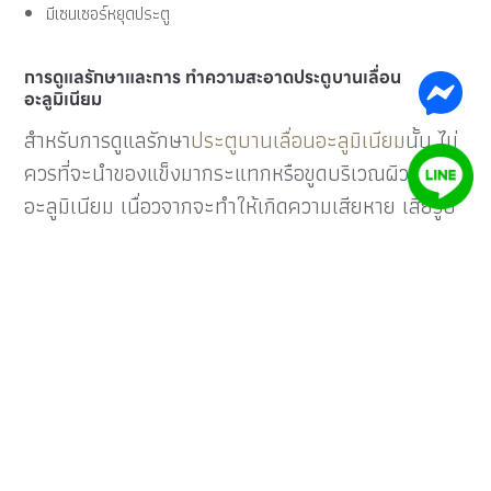
มีเซนเซอร์หยุดประตู
การดูแลรักษาและการ ทำความสะอาดประตูบานเลื่อน
อะลูมิเนียม
สำหรับการดูแลรักษา
ประตูบานเลื่อนอะลูมิเนียม
นั้น ไม่
ควรที่จะนำของแข็งมากระแทกหรือขูดบริเวณผิว
อะลูมิเนียม เนื่อวจากจะทำให้เกิดความเสียหาย เสียรูป
เกิดรอยขีดข่วน จนยากต่อการซ่อมแซม ไม่ควรนำสาร
เคมีที่มีฤทธิ์เป็นกรด-ด่างมาใช้ในการทำความสะอาด
เนื่องจากจะทำให้สีผิวรั้วอะลูมิเนียมนั้นหลุดล่อนได้
เนื่องจากอะลูมิเนียมเป็นตัวนำไฟฟ้า สิ่งที่ควรหลีกเลี่ยง
คือการนำสายไฟเดินภายในกล่องอะลูมิเนียม ในกรณีที่
จำเป็นนั้น ควรที่จะต้องมีฉนวนหุ้มเพื่อป้องกันไฟฟ้าเอา
ไว้ และควรที่จะหาวิธีการที่ปลอดภัยมากที่สุดในการใช้
งาน