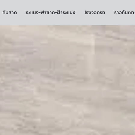
กันสาด
ระแนง-ฟาซาด-ฝ้าระแนง
โรงจอดรถ
ราวกันตก