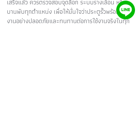
เสร็จแล้ว ควรตรวจสอบจุดล็อก ระบบรางเลื่อน หรือ
บานพับทุกตำแหน่ง เพื่อให้มั่นใจว่าประตูรั้วพร้อมใช้
งานอย่างปลอดภัยและทนทานต่อการใช้งานจริงในทุก
ฤดูกาล
เทคนิคเลือกประตูรั้ว ให้คุ้มค่าระยะยาว
จ่ายครั้งเดียวจบ
1. เลือกวัสดุที่ทนทานและเหมาะกับสภาพอากาศ
ไม่ว่าจะเป็นแดดจัด ฝนตกหนัก หรือความชื้นในฤดูฝน
วัสดุที่ดีควรทนต่อสภาพแวดล้อมได้โดยไม่ผุกร่อนหรือ
บิดงอง่าย เช่น อลูมิเนียมที่ไม่เป็นสนิม ไม่ผุกร่อนแม้ใช้
งานกลางแจ้งต่อเนื่องหลายปี อีกทั้งยังดูแลรักษาง่าย
ไม่ต้องทาสีใหม่บ่อย ๆ ช่วยให้ประตูรั้วคงความสวยงาม
การเลือกวัสดุทนทานตั้งแต่แรกช่วยให้ใช้งานได้ยาวนาน
และลดค่าใช้จ่ายซ่อมแซมในอนาคต