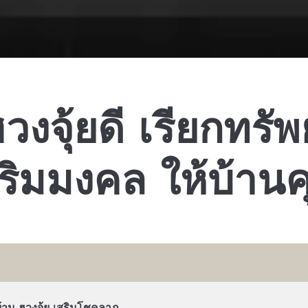
วงจุ้ยดี เรียกทรัพย์
ริมมงคล ให้บ้าน