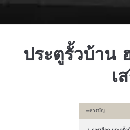
ประตูรั้วบ้าน ฮ
เส
สารบัญ