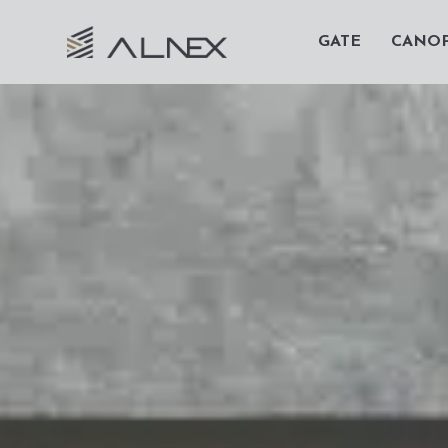
GATE
CANO