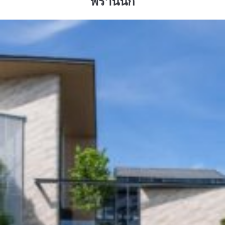
พรานนก